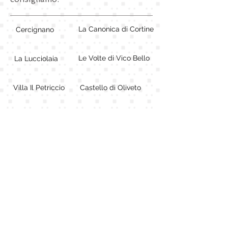
La Canonica di Cortine
Cercignano
Le Volte di Vico Bello
La Lucciolaia
Villa Il Petriccio
Castello di Oliveto
Al Gelso Bianco
Teatro Carosello
Castel Pietraio
Antico Podere Marciano
Fattoria di Larniano
Villa Tavolese
Raccianello